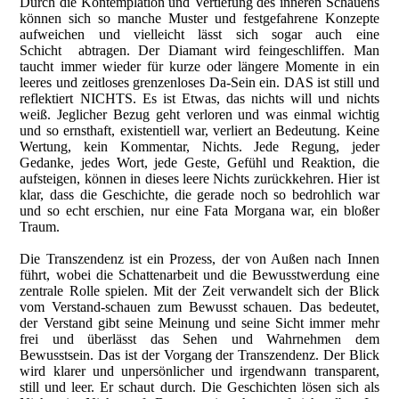
Durch die Kontemplation und Vertiefung des inneren Schauens
können sich so manche Muster und festgefahrene Konzepte
aufweichen und vielleicht lässt sich sogar auch eine
Schicht abtragen. Der Diamant wird feingeschliffen. Man
taucht immer wieder für kurze oder längere Momente in ein
leeres und zeitloses grenzenloses Da-Sein ein. DAS ist still und
reflektiert NICHTS. Es ist Etwas, das nichts will und nichts
weiß. Jeglicher Bezug geht verloren und was einmal wichtig
und so ernsthaft, existentiell war, verliert an Bedeutung. Keine
Wertung, kein Kommentar, Nichts. Jede Regung, jeder
Gedanke, jedes Wort, jede Geste, Gefühl und Reaktion, die
aufsteigen, können in dieses leere Nichts zurückkehren. Hier ist
klar, dass die Geschichte, die gerade noch so bedrohlich war
und so echt erschien, nur eine Fata Morgana war, ein bloßer
Traum.
Die Transzendenz ist ein Prozess, der von Außen nach Innen
führt, wobei die Schattenarbeit und die Bewusstwerdung eine
zentrale Rolle spielen. Mit der Zeit verwandelt sich der Blick
vom Verstand-schauen zum Bewusst schauen. Das bedeutet,
der Verstand gibt seine Meinung und seine Sicht immer mehr
frei und überlässt das Sehen und Wahrnehmen dem
Bewusstsein. Das ist der Vorgang der Transzendenz. Der Blick
wird klarer und unpersönlicher und irgendwann transparent,
still und leer. Er schaut durch. Die Geschichten lösen sich als