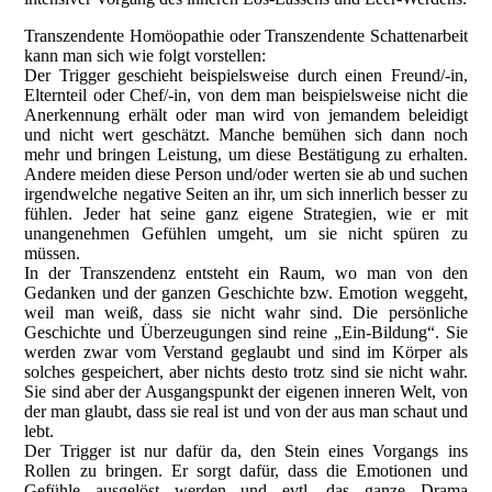
Transzendente Homöopathie oder Transzendente Schattenarbeit
kann man sich wie folgt vorstellen:
Der Trigger geschieht beispielsweise durch einen Freund/-in,
Elternteil oder Chef/-in, von dem man beispielsweise nicht die
Anerkennung erhält oder man wird von jemandem beleidigt
und nicht wert geschätzt. Manche bemühen sich dann noch
mehr und bringen Leistung, um diese Bestätigung zu erhalten.
Andere meiden diese Person und/oder werten sie ab und suchen
irgendwelche negative Seiten an ihr, um sich innerlich besser zu
fühlen. Jeder hat seine ganz eigene Strategien, wie er mit
unangenehmen Gefühlen umgeht, um sie nicht spüren zu
müssen.
In der Transzendenz entsteht ein Raum, wo man von den
Gedanken und der ganzen Geschichte bzw. Emotion weggeht,
weil man weiß, dass sie nicht wahr sind. Die persönliche
Geschichte und Überzeugungen sind reine „Ein-Bildung“. Sie
werden zwar vom Verstand geglaubt und sind im Körper als
solches gespeichert, aber nichts desto trotz sind sie nicht wahr.
Sie sind aber der Ausgangspunkt der eigenen inneren Welt, von
der man glaubt, dass sie real ist und von der aus man schaut und
lebt.
Der Trigger ist nur dafür da, den Stein eines Vorgangs ins
Rollen zu bringen. Er sorgt dafür, dass die Emotionen und
Gefühle ausgelöst werden und evtl. das ganze Drama