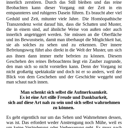
innerlich zerstören. Durch das Still bleiben und das reine
Beobachten kann dieser Vorgang mit der Zeit in ein
entspannteres und ruhigeres Dasein führen. Es braucht aber viel
Geduld und Zeit, mitunter viele Jahre. Die Homöopathische
Transzendenz weist darauf hin, dass die Schatten und Muster,
die in einem sind, auf ähnliche Weise von außen oder auch
innerlich angetriggert werden. Sie müssen an die Oberfläche
und ins Bewusstsein, damit man überhaupt die Möglichkeit hat,
sie als solches zu sehen und zu erkennen. Der innere
Befreiungsweg führt also direkt in die Welt der Muster, um sich
aus ihnen dann immer mehr befreien zu können. Diesem
Geschehen des reines Beboachtens liegt ein Zauber zugrunde,
den man sich so nicht vorstellen kann. Denn der Vorgang ist
nicht großartig spektakulär und doch ist er so anders, weil der
Blick von dem Geschehen und der Geschichte weggeht und
man schaut nach innen.
Man schenkt sich selbst die Aufmerksamkeit.
Es ist eine Art stille Freude und Dankbarkeit,
sich auf diese Art nah zu sein und sich selbst wahrnehmen
zu können.
Es geht eigentlich nur um das Sehen und Wahrnehmen dessen,
was ist. Das erfordert weder Anstrengung noch Mühe, weil es
um keine Veränderung oder Verbesserung geht. Es muss nach