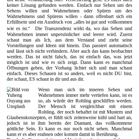
keiner Lösung gefunden werden. Einfach nur Sehen um des
Sehens willen und Wahrnehmen oder Spüren um des
Wahrnehmens und Spürens willen - dann offenbart sich ein
Erfülltsein und ein Ausdruck von „alles ist gut und vollkommen
wie es ist.“ Die Transzendenz wirkt da, wo das Sehen und
Wahrnehmen immer unpersönlicher und leerer wird. Zuerst
schaut man als Ich, aus dem Verstand und zieht seine
Vorstellungen und Ideen mit hinein. Das passiert automatisch
und lässt sich nicht verhindern. Aber auch das kann beobachtet
werden. Das ist nicht falsch, das ist einfach das, was jetzt
möglich ist und wie es sich zeigt. Dann kann es manchmal
Öffnungen geben, der Vorhang lichtet sich und man schaut
einfach. Dieses Schauen ist so anders, weil es nicht DU bist,
der schaut, ES schaut in dir und aus dir.
Wenn man sich im inneren Sehen und
Wahrnehmen immer mehr vertiefen kann, ist es
so, als würde der Rohling geschliffen werden.
Der Mensch ist vergleichbar mit einem
Rohling, der noch behaftet ist mit Mustern und
Glaubenskonzepten, er fühlt sich zeitenweise kühl und hart an,
jedoch ist in ihm bereits der Diamant, das vollkommene
göttliche Sein. Er kann es nur noch nicht sehen. Manchmal
kann er es aber erahnen oder kommt damit in Berührung.