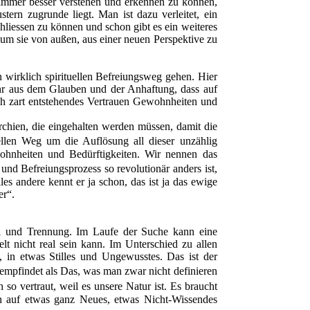
 immer besser verstehen und erkennen zu können,
rn zugrunde liegt. Man ist dazu verleitet, ein
iessen zu können und schon gibt es ein weiteres
 um sie von außen, aus einer neuen Perspektive zu
 wirklich spirituellen Befreiungsweg gehen. Hier
ehr aus dem Glauben und der Anhaftung, dass auf
ch zart entstehendes Vertrauen Gewohnheiten und
hien, die eingehalten werden müssen, damit die
llen Weg um die Auflösung all dieser unzählig
ohnheiten und Bedürftigkeiten. Wir nennen das
d Befreiungsprozess so revolutionär anders ist,
les andere kennt er ja schon, das ist ja das ewige
er“.
el und Trennung. Im Laufe der Suche kann eine
 nicht real sein kann. Im Unterschied zu allen
 in etwas Stilles und Ungewusstes. Das ist der
 empfindet als Das, was man zwar nicht definieren
so vertraut, weil es unsere Natur ist. Es braucht
h auf etwas ganz Neues, etwas Nicht-Wissendes