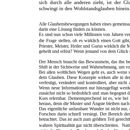
sich durch alle anderen zieht, ist der 
schwingt in den Wohlstandsglauben hinein
Alle Glaubensbewegungen haben eines gemeinsam,
darin eine Lösung finden zu können.
Es sind nun schon viele Millionen von Jahren ver
die Frage stellen, ob es wirklich einen Gott g
Priester, Meister, Heiler und Gurus wirklich die
geheilt und erlöst? Wenn jemand von dem Glück u
Der Mensch braucht das Bewusstsein, das ihn bef
Shift in der Sichtweise und Wahrnehmung, um v
Bei allen weltlichen Wegen geht es, auch wenn s
dem Glauben. Diese Konzepte wirken alle in der
verfestigt, verändert und kontrolliert, aber n
Wenn neue Informationen nur hinzugefügt werde
zunächst nicht so bedrohlich und man begegnet d
Kurs erlernbar. Dementsprechend ist es, wie bei
heraus, denn die Muster und Ängste bleiben nach 
Das eigentliche unfassbare Wunder ist nicht nur
Forschen darin schnell versiegt. Der Bereich der
betrachtet. Das ist auch zum größten Teil gerech
wahren Spiritualität gar nicht überschreiten. Nat