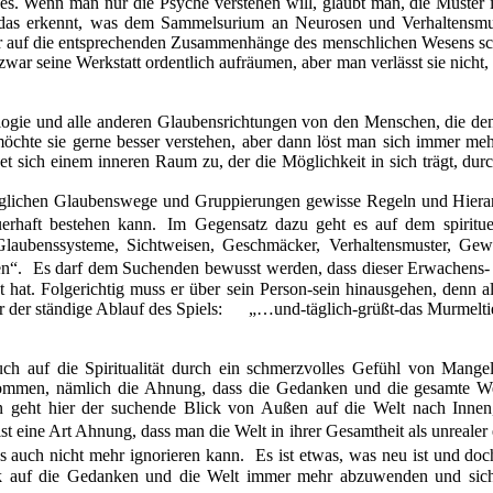
des. Wenn man nur die Psyche verstehen will, glaubt man, die Muster
 das erkennt, was dem Sammelsurium an Neurosen und Verhaltensmuste
ar auf die entsprechenden Zusammenhänge des menschlichen Wesens schl
ar seine Werkstatt ordentlich aufräumen, aber man verlässt sie nicht,
ologie und alle anderen Glaubensrichtungen von den Menschen, die den
öchte sie gerne besser verstehen, aber dann löst man sich immer m
 sich einem inneren Raum zu, der die Möglichkeit in sich trägt, dur
öglichen Glaubenswege und Gruppierungen gewisse Regeln und Hierarc
erhaft bestehen kann. Im Gegensatz dazu geht es auf dem spiritue
aubenssysteme, Sichtweisen, Geschmäcker, Verhaltensmuster, Gew
en“. Es darf dem Suchenden bewusst werden, dass dieser Erwachens- un
bt hat. Folgerichtig muss er über sein Person-sein hinausgehen, denn al
 der ständige Ablauf des Spiels: „…und-täglich-grüßt-das Murmelti
uch auf die Spiritualität durch ein schmerzvolles Gefühl von Mang
ommen, nämlich die Ahnung, dass die Gedanken und die gesamte Welt
n geht hier der suchende Blick von Außen auf die Welt nach Innen,
st eine Art Ahnung, dass man die Welt in ihrer Gesamtheit als unrealer
s auch nicht mehr ignorieren kann. Es ist etwas, was neu ist und doch 
lick auf die Gedanken und die Welt immer mehr abzuwenden und sic