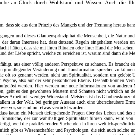
Glaube an Glück durch Wohlstand und Wissen. Auch die Illu
.
 dass sie aus dem Prinzip des Mangels und der Trennung heraus han
gangen und dieses Glaubensprinzip hat die Menschheit, die Natur und 
ibt, der daran Interesse hat, dass dutzend Regeln eingehalten werden
 Macht hätten, dass sie mit ihren Ritualen oder ihrer Hand die Menschen
nd der Liebe spricht, welche zu erreichen ist, warum sind dann die Me
ähigt, aus einer völlig anderen Perspektive zu schauen. Es braucht ei
on grundlegender Veränderung und Transformation sprechen zu können
ie oft so genannt werden, nicht um Spiritualität, sondern um gelebte 
 Psyche, also auf der sehr persönlichen Ebene. Deshalb können Verha
icht aufgelöst werden. Hier werden nur neue Informationen von andere
n, geht es den gewohnten Mustern und Schatten nicht wirklich an d
ieser Arbeit mit weniger Widerstand. Meistens ist das Glaubenskonzept
 allem in der Welt, bei geringer Aussaat auch eine überschaubare Ernt
wie vor, sie sind nur etwas verrückt worden.
, dass kaum ein Mensch tiefergehende Fragen über das Leben und das me
 Sinnsuche, der zur wahrhaftigen Spiritualität führen kann, wird von 
tfertigt, weil die praktizierenden Suchenden in ihren weltlich-persönl
ürlich gibt es Wissenschaftler und Psychologen, die sich auch solche un