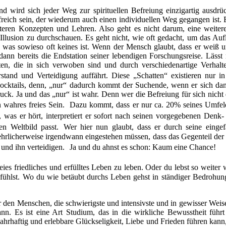
d wird sich jeder Weg zur spirituellen Befreiung einzigartig ausdrü
eich sein, der wiederum auch einen individuellen Weg gegangen ist. E
teren Konzepten und Lehren. Also geht es nicht darum, eine weitere
ls Illusion zu durchschauen. Es geht nicht, wie oft gedacht, um das A
as sowieso oft keines ist. Wenn der Mensch glaubt, dass er weiß und
dann bereits die Endstation seiner lebendigen Forschungsreise. Lässt
eten, die in sich verwoben sind und durch verschiedenartige Verha
tand und Verteidigung auffährt. Diese „Schatten“ existieren nur i
ocktails, denn, „nur“ dadurch kommt der Suchende, wenn er sich dann 
ck. Ja und das „nur“ ist wahr. Denn wer die Befreiung für sich nich
ein wahres freies Sein. Dazu kommt, dass er nur ca. 20% seines Umf
s, was er hört, interpretiert er sofort nach seinen vorgegebenen Denk
ten Weltbild passt. Wer hier nun glaubt, dass er durch seine eingef
 ehrlicherweise irgendwann eingestehen müssen, dass das Gegenteil der F
n und ihn verteidigen. Ja und du ahnst es schon: Kaum eine Chance!
eies friedliches und erfülltes Leben zu leben. Oder du lebst so weiter
fühlst. Wo du wie betäubt durchs Leben gehst in ständiger Bedrohun
ür den Menschen, die schwierigste und intensivste und in gewisser Weis
n. Es ist eine Art Studium, das in die wirkliche Bewusstheit führ
wahrhaftig und erlebbare Glückseligkeit, Liebe und Frieden führen kann,