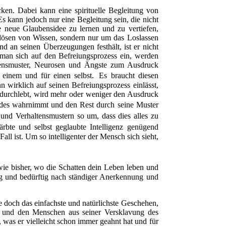
cken. Dabei kann eine spirituelle Begleitung von
s kann jedoch nur eine Begleitung sein, die nicht
 neue Glaubensidee zu lernen und zu vertiefen,
uflösen von Wissen, sondern nur um das Loslassen
 an seinen Überzeugungen festhält, ist er nicht
 man sich auf den Befreiungsprozess ein, werden
ltensmuster, Neurosen und Ängste zum Ausdruck
n einem und für einen selbst. Es braucht diesen
wirklich auf seinen Befreiungsprozess einlässt,
t durchlebt, wird mehr oder weniger den Ausdruck
eldes wahrnimmt und den Rest durch seine Muster
- und Verhaltensmustern so um, dass dies alles zu
ärbte und selbst geglaubte Intelligenz genügend
all ist. Um so intelligenter der Mensch sich sieht,
 wie bisher, wo die Schatten dein Leben leben und
g und bedürftig nach ständiger Anerkennung und
e doch das einfachste und natürlichste Geschehen,
t und den Menschen aus seiner Versklavung des
 was er vielleicht schon immer geahnt hat und für