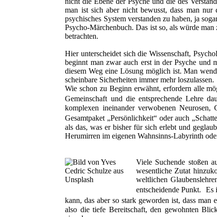
nicht die Ebene der Psyche und die des Verstan
man ist sich aber nicht bewusst, dass man nur
psychisches System verstanden zu haben, ja sog
Psycho-Märchenbuch. Das ist so, als würde man zw
betrachten.
Hier unterscheidet sich die Wissenschaft, Psych
beginnt man zwar auch erst in der Psyche und m
diesem Weg eine Lösung möglich ist. Man wendet
scheinbare Sicherheiten immer mehr loszulassen.
Wie schon zu Beginn erwähnt, erfordern alle m
Gemeinschaft und die entsprechende Lehre dau
komplexen ineinander verwobenen Neurosen, Gl
Gesamtpaket „Persönlichkeit“ oder auch „Schatt
als das, was er bisher für sich erlebt und geglau
Herumirren im eigenen Wahnsinns-Labyrinth oder
Viele Suchende stoßen a
wesentliche Zutat hinzuk
weltlichen Glaubenslehre
entscheidende Punkt. Es i
kann, das aber so stark geworden ist, dass man e
also die tiefe Bereitschaft, den gewohnten B