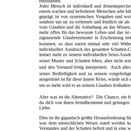
einzulassen.
Jeder Mensch ist individuell und dementsprechen
einem wachen und befreiteren Menschen sehr hilfr
geprägt ist von systemischen Vorgaben und wei
sondern um sie zu verlernen und letztlich sie a
vom Glauben und die Anhaftung an das Wissen, w
mehr offen für das bewusste Leben und das ist 
zigtausende Glaubensmuster in Erscheinung tr
kommen, so dass zuerst einmal sehr viel Widers
individuellen Ausdruck des gesamten Schatten-C
immer mehr zu seinem individuellen Seins-Ausdru
seiner Muster und Schatten leben, aber nicht s
und den Verstand fertig interpretiert. Auch alle
seiner Bedürftigkeit und zu seinem vorgefertig
ausgerüstet ist für diese innere Reise, würde sich
um so mehr wird er an seinem Glauben festhalte
Aber was ist die Alternative? Die Chance, ein fr
du dich von ihnen fremdbestimmt und gefangen 
Liebe.
Dies ist die gigantisch größte Herausforderung f
was dem menschlichen Wesen zuteil werden kan
Verstandes und der Schatten befreit und in eine 